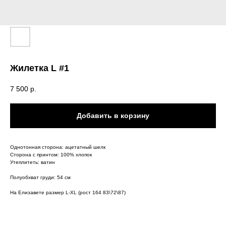
Жилетка L #1
7 500
р.
Добавить в корзину
Однотонная сторона: ацетатный шелк
Сторона с принтом: 100% хлопок
Утеплитеть: ватин
Полуобхват груди: 54 см
На Елизавете размер L-XL (рост 164 83\72\87)