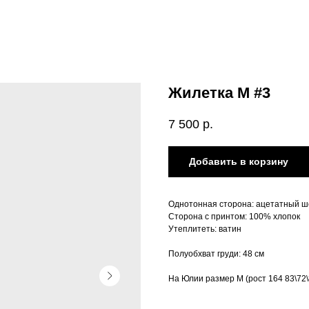
Жилетка М #3
7 500
р.
Добавить в корзину
Однотонная сторона: ацетатный ш
Сторона с принтом: 100% хлопок
Утеплитеть: ватин
Полуобхват груди: 48 см
На Юлии размер M (рост 164 83\72\