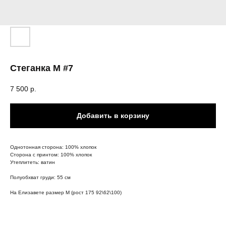
Стеганка M #7
7 500
р.
Добавить в корзину
Однотонная сторона: 100% хлопок
Сторона с принтом: 100% хлопок
Утеплитеть: ватин
Полуобхват груди: 55 см
На Елизавете размер М (рост 175 92\62\100)