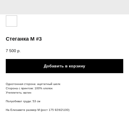
Стеганка M #3
7 500
р.
Добавить в корзину
Однотонная сторона: ацетатный шелк
Сторона с принтом: 100% хлопок
Утеплитеть: ватин
Полуобхват груди: 53 см
На Елизавете размер M (рост 175 92\62\100)