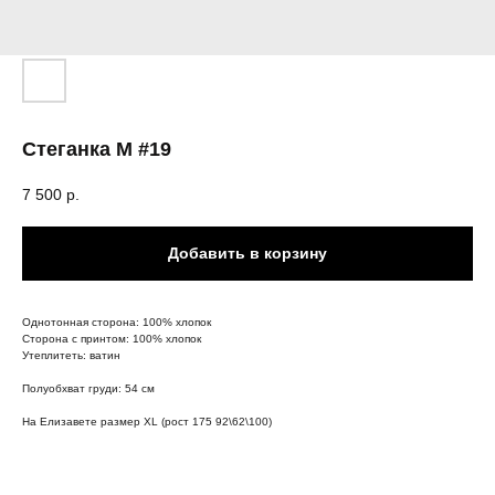
Стеганка М #19
7 500
р.
Добавить в корзину
Однотонная сторона: 100% хлопок
Сторона с принтом: 100% хлопок
Утеплитеть: ватин
Полуобхват груди: 54 см
На Елизавете размер XL (рост 175 92\62\100)