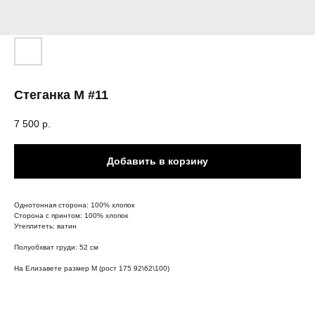
Стеганка M #11
7 500
р.
Добавить в корзину
Однотонная сторона: 100% хлопок
Сторона с принтом: 100% хлопок
Утеплитеть: ватин
Полуобхват груди: 52 см
На Елизавете размер M (рост 175 92\62\100)