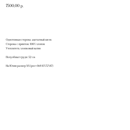
7500,00
р.
Добавить в корзину
Однотонная сторона: ацетатный шелк
Сторона с принтом: 100% хлопок
Утеплитеть: хлопковый ватин
Полуобхват груди: 52 см
На Юлии размер XS (рост 164 83\72\87)