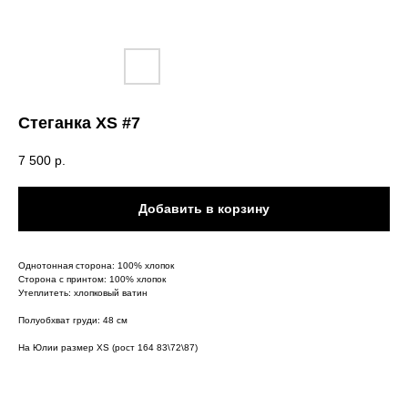
Стеганка XS #7
7 500
р.
Добавить в корзину
Однотонная сторона: 100% хлопок
Сторона с принтом: 100% хлопок
Утеплитеть: хлопковый ватин
Полуобхват груди: 48 см
На Юлии размер XS (рост 164 83\72\87)