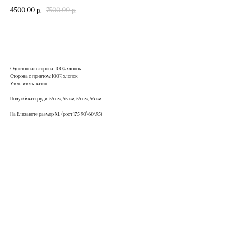
4500,00
7500,00
р.
р.
Добавить в корзину
Однотонная сторона: 100% хлопок
Сторона с принтом: 100% хлопок
Утеплитеть: ватин
Полуобхват груди: 55 см, 55 см, 55 см, 56 см
На Елизавете размер XL (рост 175 90\60\95)